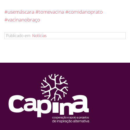
#usemáscara
#tomevacina
#comidanoprato
#vacinanobraço
Publicado em
Notícias