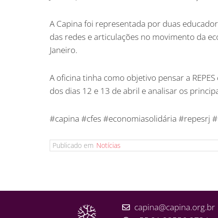
A Capina foi representada por duas educador
das redes e articulações no movimento da eco
Janeiro.
A oficina tinha como objetivo pensar a REPES
dos dias 12 e 13 de abril e analisar os princip
#capina #cfes #economiasolidária #repesrj 
Publicado em
Notícias
capina@capina.org.br