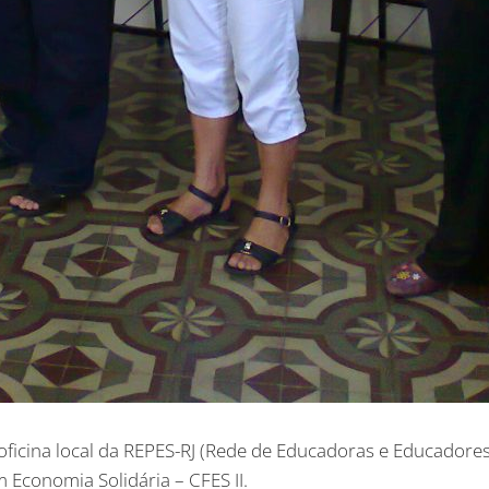
oficina local da REPES-RJ (Rede de Educadoras e Educadore
Economia Solidária – CFES II.