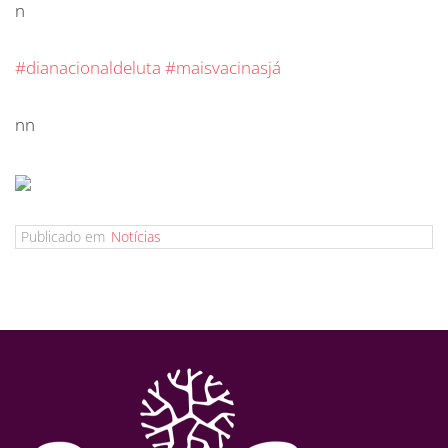
n
#dianacionaldeluta
#maisvacinasjá
nn
Publicado em
Notícias