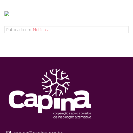
Publicado em
Notícias
capina@capina.org.br