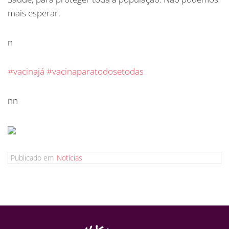
mais esperar.
n
#vacinajá
#vacinaparatodosetodas
nn
Publicado em
Notícias