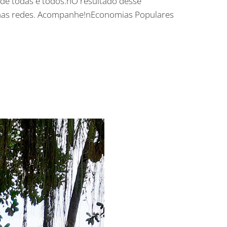
de todas e todos.nO resultado desse
ui nas redes. Acompanhe!nEconomias Populares