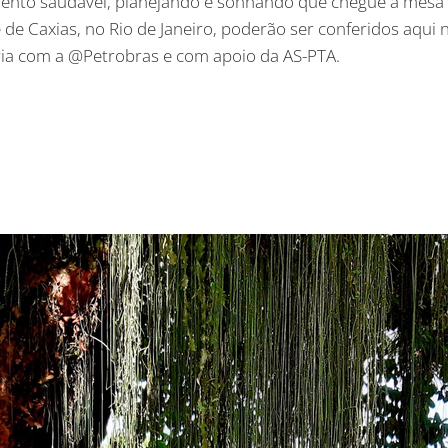
mento saudável, planejando e sonhando que chegue à mesa 
e de Caxias, no Rio de Janeiro, poderão ser conferidos aq
ria com a @Petrobras e com apoio da AS-PTA.