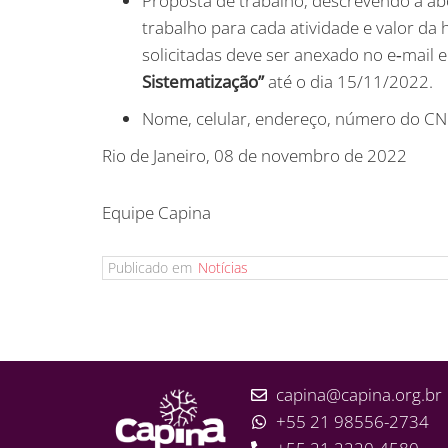
Proposta de trabalho, descrevendo a ab
trabalho para cada atividade e valor da
solicitadas deve ser anexado no e‐mail
Sistematização”
até o dia 15/11/2022.
Nome, celular, endereço, número do CNP
Rio de Janeiro, 08 de novembro de 2022
Equipe Capina
Publicado em
Notícias
capina@capina.org.br
+55 21 98556-2734