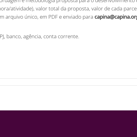
ordagem e metodologia proposta para o desenvolvimento d
 hora/atividade), valor total da proposta, valor de cada pa
 em arquivo único, em PDF e enviado para
capina@capina.or
J, banco, agência, conta corrente.