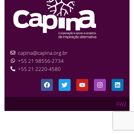
capina@capina.org.br
+55 21 98556-2734
+55 21 2220-4580
FW2